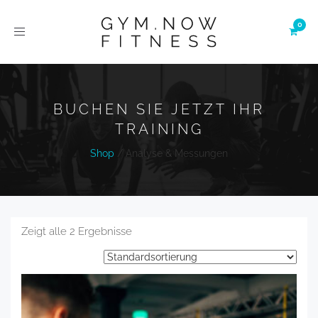
Toggle
navigation
BUCHEN SIE JETZT IHR
TRAINING
Shop
/
Analyse & Messungen
Zeigt alle 2 Ergebnisse