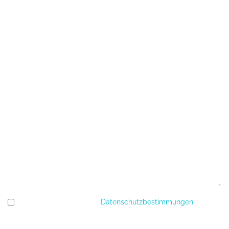
Streitschlichtung
Widerruf
Ich erkläre mich mit den
Datenschutzbestimmungen
einverstanden.